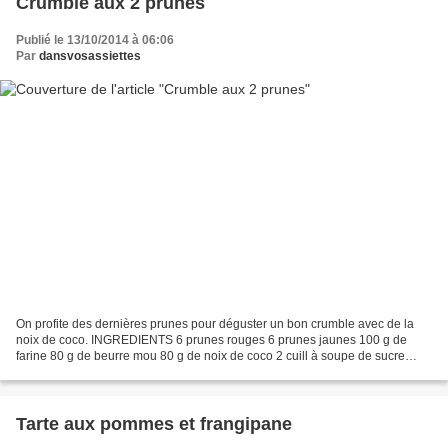
Crumble aux 2 prunes
Publié le 13/10/2014 à 06:06
Par
dansvosassiettes
On profite des dernières prunes pour déguster un bon crumble avec de la
noix de coco. INGREDIENTS 6 prunes rouges 6 prunes jaunes 100 g de
farine 80 g de beurre mou 80 g de noix de coco 2 cuill à soupe de sucre
PREPARATION Lavez et coupez en morceaux...
Tarte aux pommes et frangipane