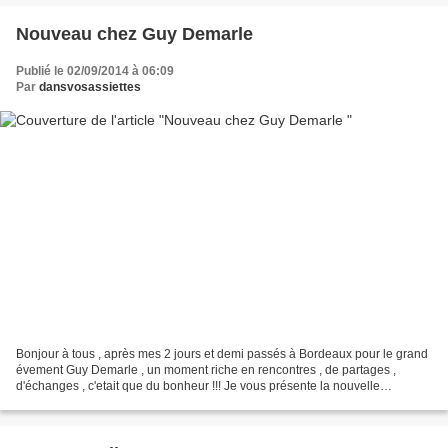
Nouveau chez Guy Demarle
Publié le 02/09/2014 à 06:09
Par
dansvosassiettes
Bonjour à tous , après mes 2 jours et demi passés à Bordeaux pour le grand
évement Guy Demarle , un moment riche en rencontres , de partages ,
d'échanges , c'etait que du bonheur !!! Je vous présente la nouvelle
innovation Guy Demarle le BE SAVE , le...