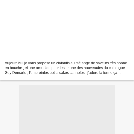
Aujourd'hui je vous propose un clafoutis au mélange de saveurs très bonne
en bouche , et une occasion pour tester une des nouveautés du catalogue
Guy Demarle , l'empreintes petits cakes cannelés , j'adore la forme ça
présente super bien pour un dessert...