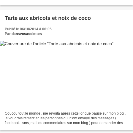
sachet de levure Extrait de vanille Nutella...
Tarte aux abricots et noix de coco
Publié le 06/10/2014 à 06:05
Par
dansvosassiettes
Coucou tout le monde , me revoilà après cette longue pause sur mon blog ,
je voudrais remercier les personnes qui n'ont envoyé des messages (
facebook , sms, mail ou commentaires sur mon blog ) pour demander des
nouvelles . Tout va bien , juste pas eu...