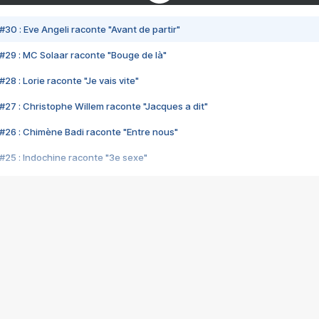
#30 : Eve Angeli raconte "Avant de partir"
#29 : MC Solaar raconte "Bouge de là"
28 : Lorie raconte "Je vais vite"
#27 : Christophe Willem raconte "Jacques a dit"
#26 : Chimène Badi raconte "Entre nous"
#25 : Indochine raconte "3e sexe"
#24 : Zaho raconte "C'est chelou"
#23 : Patrick Bruel raconte "Au café des délices"
#22 : Kyo raconte "Le chemin"
#21 : Nolwenn Leroy raconte "Cassé"
#20 : Patrick Hernandez raconte "Born to be alive"
#19 : Lorie raconte "Près de moi"