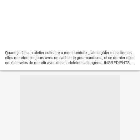
Quand je fais un atelier culinaire à mon domicile , j'aime gâter mes clientes ,
elles repartent toujours avec un sachet de gourmandises , et ce dernier elles
ont été ravies de repartir avec des madeleines allongées . INGREDIENTS 2
oeufs 80 g de beurre...