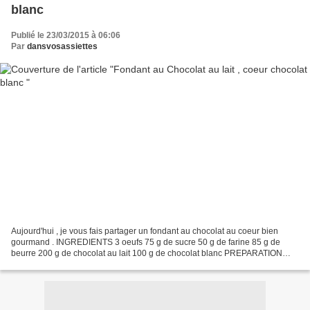
blanc
Publié le 23/03/2015 à 06:06
Par
dansvosassiettes
Aujourd'hui , je vous fais partager un fondant au chocolat au coeur bien
gourmand . INGREDIENTS 3 oeufs 75 g de sucre 50 g de farine 85 g de
beurre 200 g de chocolat au lait 100 g de chocolat blanc PREPARATION
Dans un cul de poule, mélanger les oeufs...