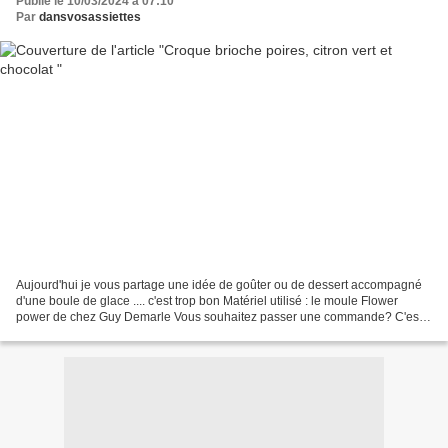
Publié le 10/03/2024 à 07:10
Par
dansvosassiettes
Aujourd'hui je vous partage une idée de goûter ou de dessert accompagné
d'une boule de glace .... c'est trop bon Matériel utilisé : le moule Flower
power de chez Guy Demarle Vous souhaitez passer une commande? C'est
possible sur la boutique en ligne Guy...