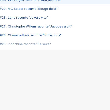
#29 : MC Solaar raconte "Bouge de là"
28 : Lorie raconte "Je vais vite"
#27 : Christophe Willem raconte "Jacques a dit"
#26 : Chimène Badi raconte "Entre nous"
#25 : Indochine raconte "3e sexe"
#24 : Zaho raconte "C'est chelou"
#23 : Patrick Bruel raconte "Au café des délices"
#22 : Kyo raconte "Le chemin"
#21 : Nolwenn Leroy raconte "Cassé"
#20 : Patrick Hernandez raconte "Born to be alive"
#19 : Lorie raconte "Près de moi"
#18 : Michael Jones raconte "A nos actes manqués" (avec Jean-Jacque