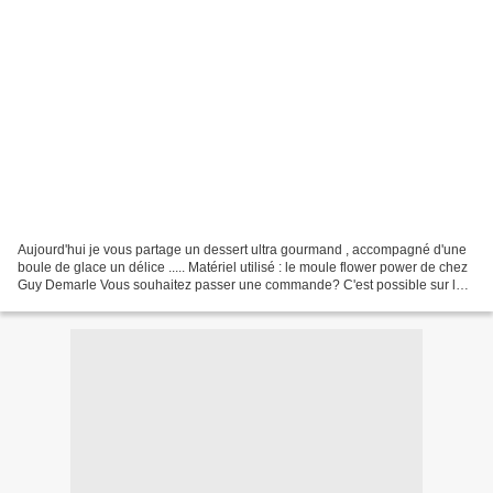
Aujourd'hui je vous partage un dessert ultra gourmand , accompagné d'une
boule de glace un délice ..... Matériel utilisé : le moule flower power de chez
Guy Demarle Vous souhaitez passer une commande? C'est possible sur la
boutique en ligne Guy Demarle...