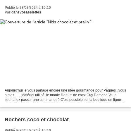
Publié le 28/03/2024 à 10:10
Par
dansvosassiettes
Aujourd'hui je vous partage encore une idée gourmande pour Pâques , vous
aimez ...... Matériel utilisé: le moule Donuts de chez Guy Demarle Vous
souhaitez passer une commande? C'est possible sur la boutique en ligne
Guy Demarle ici Vous pouvez me mentionner...
Rochers coco et chocolat
Publié le 26/03/2024 à 10:10