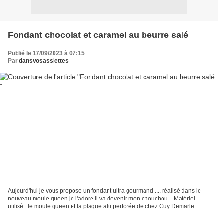
Fondant chocolat et caramel au beurre salé
Publié le 17/09/2023 à 07:15
Par
dansvosassiettes
Aujourd'hui je vous propose un fondant ultra gourmand .... réalisé dans le
nouveau moule queen je l'adore il va devenir mon chouchou... Matériel
utilisé : le moule queen et la plaque alu perforée de chez Guy Demarle
INGREDIENTS 250 g de chocolat noir...