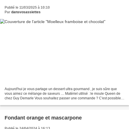
Publié le 11/03/2025 à 10:10
Par
dansvosassiettes
Aujourd'hui je vous partage un dessert ultra gourmand , je suis sûre que
vous aimez ce mélange de saveurs .... Matériel utilisé : le moule Queen de
chez Guy Demarle Vous souhaitez passer une commande ? C'est possible
sur la boutique en ligne Guy Demarle...
Fondant orange et mascarpone
Publié le 24/04/2024 à 16:13