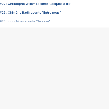
#27 : Christophe Willem raconte "Jacques a dit"
#26 : Chimène Badi raconte "Entre nous"
#25 : Indochine raconte "3e sexe"
#24 : Zaho raconte "C'est chelou"
#23 : Patrick Bruel raconte "Au café des délices"
#22 : Kyo raconte "Le chemin"
#21 : Nolwenn Leroy raconte "Cassé"
#20 : Patrick Hernandez raconte "Born to be alive"
#19 : Lorie raconte "Près de moi"
#18 : Michael Jones raconte "A nos actes manqués" (avec Jean-Jacque
#17 : Khaled raconte "Aïcha"
#16 : Corneille raconte "Parce qu'on vient de loin"
#15 : Indochine raconte "L'aventurier"