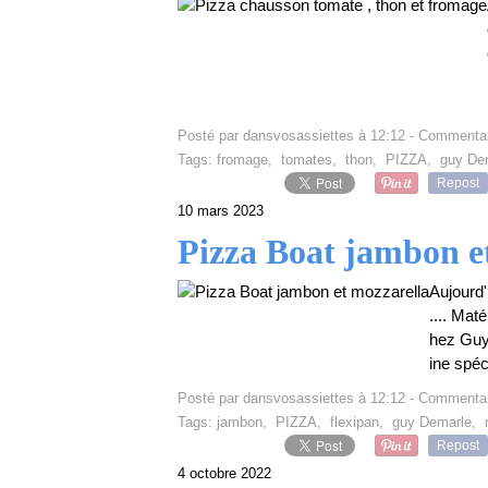
Posté par dansvosassiettes à 12:12 -
Commentai
Tags:
fromage
,
tomates
,
thon
,
PIZZA
,
guy De
Repost
10 mars 2023
Pizza Boat jambon e
Aujourd'
.... Mat
hez Guy
ine spéc
Posté par dansvosassiettes à 12:12 -
Commentai
Tags:
jambon
,
PIZZA
,
flexipan
,
guy Demarle
,
Repost
4 octobre 2022