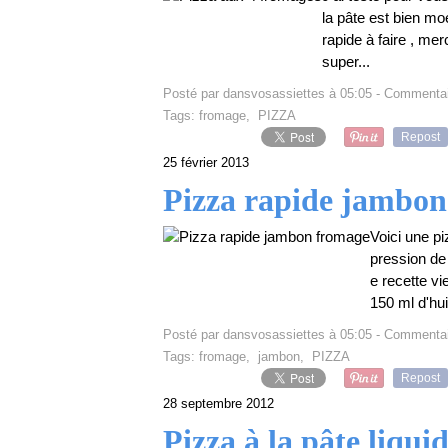
la pâte est bien mo
rapide à faire , mer
super...
Posté par dansvosassiettes à 05:05 -
Commentai
Tags:
fromage
,
PIZZA
Repost
25 février 2013
Pizza rapide jambon
Voici une pi
pression de
e recette v
150 ml d'hui
Posté par dansvosassiettes à 05:05 -
Commentai
Tags:
fromage
,
jambon
,
PIZZA
Repost
28 septembre 2012
Pizza à la pâte liqui