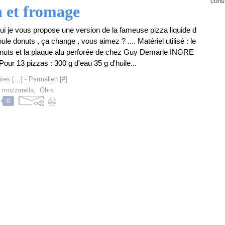
cons
n et fromage
ui je vous propose une version de la fameuse pizza liquide d
ule donuts , ça change , vous aimez ? .... Matériel utilisé : le
nuts et la plaque alu perforée de chez Guy Demarle INGRE
ur 13 pizzas : 300 g d'eau 35 g d'huile...
res [
…
]
- Permalien [
#
]
,
mozzarella
,
Ohra
0