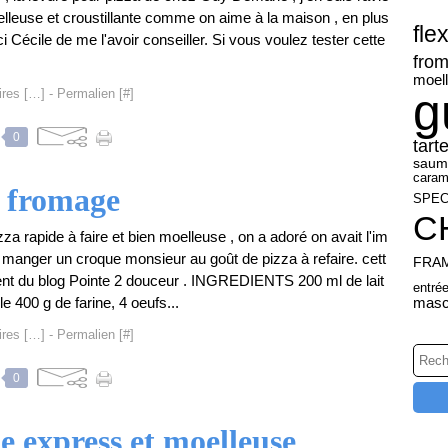
elleuse et croustillante comme on aime à la maison , en plus
fle
ci Cécile de me l'avoir conseiller. Si vous voulez tester cette
fro
moel
g
res [
…
]
- Permalien [
#
]
0
tart
saum
caram
 fromage
SPE
C
zza rapide à faire et bien moelleuse , on a adoré on avait l'im
 manger un croque monsieur au goût de pizza à refaire. cett
FRA
ient du blog Pointe 2 douceur . INGREDIENTS 200 ml de lait
entré
le 400 g de farine, 4 oeufs...
masc
res [
…
]
- Permalien [
#
]
0
de express et moelleuse