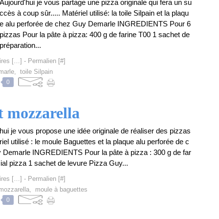
Aujourd'hui je vous partage une pizza originale qui fera un su
ccès à coup sûr..... Matériel utilisé: la toile Silpain et la plaqu
e alu perforée de chez Guy Demarle INGREDIENTS Pour 6
pizzas Pour la pâte à pizza: 400 g de farine T00 1 sachet de
préparation...
res [
…
]
- Permalien [
#
]
marle
,
toile Silpain
0
t mozzarella
hui je vous propose une idée originale de réaliser des pizzas
ériel utilisé : le moule Baguettes et la plaque alu perforée de c
 Demarle INGREDIENTS Pour la pâte à pizza : 300 g de far
ial pizza 1 sachet de levure Pizza Guy...
res [
…
]
- Permalien [
#
]
mozzarella
,
moule à baguettes
0