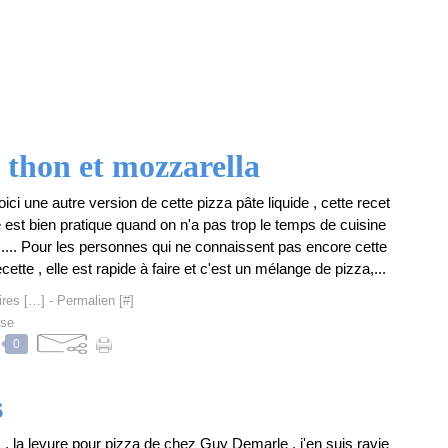
u thon et mozzarella
oici une autre version de cette pizza pâte liquide , cette recet
e est bien pratique quand on n'a pas trop le temps de cuisine
...... Pour les personnes qui ne connaissent pas encore cette
ecette , elle est rapide à faire et c'est un mélange de pizza,...
res [
…
]
- Permalien [
#
]
ise
0
s
s , la levure pour pizza de chez Guy Demarle , j'en suis ravie