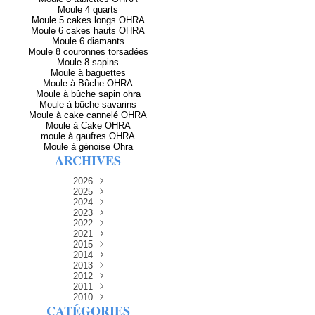
Moule 4 quarts
Moule 5 cakes longs OHRA
Moule 6 cakes hauts OHRA
Moule 6 diamants
Moule 8 couronnes torsadées
Moule 8 sapins
Moule à baguettes
Moule à Bûche OHRA
Moule à bûche sapin ohra
Moule à bûche savarins
Moule à cake cannelé OHRA
Moule à Cake OHRA
moule à gaufres OHRA
Moule à génoise Ohra
ARCHIVES
2026
2025
Avril
(2)
Décembre
2024
Mars
(3)
(5)
Novembre
Décembre
2023
Février
(8)
(5)
(8)
Décembre
Novembre
Octobre
2022
Janvier
(5)
(6)
(12)
(8)
Novembre
Décembre
Septembre
Octobre
2021
(13)
(13)
(14)
(3)
Septembre
Novembre
Décembre
Octobre
2015
Août
(4)
(15)
(15)
(11)
(7)
Septembre
Novembre
Décembre
Octobre
2014
Juillet
Août
(9)
(7)
(15)
(14)
(9)
(1)
Septembre
Décembre
Octobre
2013
Juillet
Août
Juin
Juin
(15)
(4)
(1)
(11)
(14)
(14)
(6)
Septembre
Novembre
Décembre
2012
Juillet
Août
Juin
Mai
Mai
(7)
(1)
(8)
(15)
(9)
(14)
(11)
(15)
Novembre
Décembre
Octobre
2011
Juillet
Avril
Juin
Mars
Août
Mai
(15)
(10)
(9)
(12)
(8)
(2)
(13)
(15)
(31)
Novembre
Décembre
Septembre
Octobre
2010
Juillet
Février
Avril
Mars
Mai
Juin
(15)
(12)
(7)
(16)
(6)
(12)
(7)
(30)
(27)
(1)
CATÉGORIES
Septembre
Novembre
Décembre
Octobre
Janvier
Février
Mars
Avril
Juin
Août
Mai
(11)
(15)
(9)
(12)
(1)
(30)
(8)
(4)
(30)
(27)
(21)