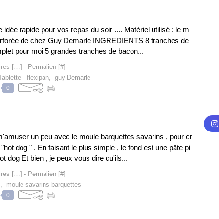
idée rapide pour vos repas du soir .... Matériel utilisé : le m
lu perforée de chez Guy Demarle INGREDIENTS 8 tranches de
mplet pour moi 5 grandes tranches de bacon...
res [
…
]
- Permalien [
#
]
Tablette
,
flexipan
,
guy Demarle
0
u m'amuser un peu avec le moule barquettes savarins , pour cr
"hot dog " . En faisant le plus simple , le fond est une pâte pi
t dog Et bien , je peux vous dire qu'ils...
res [
…
]
- Permalien [
#
]
e
,
moule savarins barquettes
0