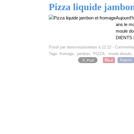
Pizza liquide jambo
Aujourd'h
ans le mo
moule do
DIENTS Po
Posté par dansvosassiettes à 12:12 -
Commentai
Tags:
fromage
,
jambon
,
PIZZA
,
moule donuts
Repost