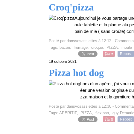
Croq'pizza
Aujourd'hui je vous partage une 
oule tablette et la plaque a
pain de mie ( sans croûte) co
Posté par dansvosassiettes à 12:12 -
Commentai
Tags:
bacon
,
fromage
,
croque
,
PIZZA
,
moule 
Repost
19 octobre 2021
Pizza hot dog
Lors d'un apèro , j'ai voul
éer une version originale du 
zza maison et la garniture ho
Posté par dansvosassiettes à 12:30 -
Commentai
Tags:
APERITIF
,
PIZZA
,
flexipan
,
guy Demarl
Repost