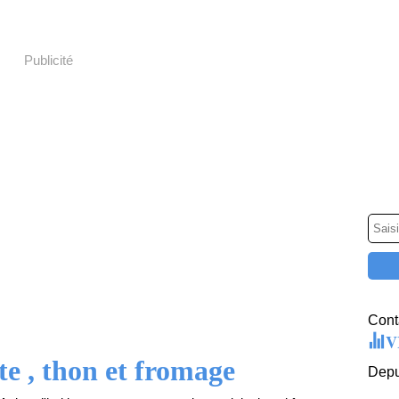
Publicité
Conta
V
e , thon et fromage
Depu