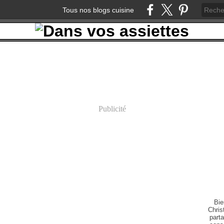
Tous nos blogs cuisine
Publicité
Bie
Chris
part