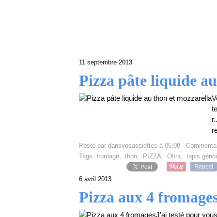
11 septembre 2013
Pizza pâte liquide a
V
t
r
r
Posté par dansvosassiettes à 05:08 -
Commentai
Tags:
fromage
,
thon
,
PIZZA
,
Ohra
,
tapis géno
Repost
6 avril 2013
Pizza aux 4 fromage
J'ai testé pour vou