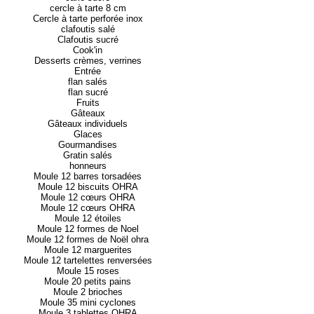
cercle à tarte 8 cm
Cercle à tarte perforée inox
clafoutis salé
Clafoutis sucré
Cook'in
Desserts crèmes, verrines
Entrée
flan salés
flan sucré
Fruits
Gâteaux
Gâteaux individuels
Glaces
Gourmandises
Gratin salés
honneurs
Moule 12 barres torsadées
Moule 12 biscuits OHRA
Moule 12 cœurs OHRA
Moule 12 cœurs OHRA
Moule 12 étoiles
Moule 12 formes de Noel
Moule 12 formes de Noël ohra
Moule 12 marguerites
Moule 12 tartelettes renversées
Moule 15 roses
Moule 20 petits pains
Moule 2 brioches
Moule 35 mini cyclones
Moule 3 tablettes OHRA