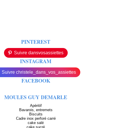
PINTEREST
Suivre dansvosassiettes
INSTAGRAM
Suivre christele_dans_vos_assiettes
FACEBOOK
MOULES GUY DEMARLE
Apèritif
Bavarois, entremets
Biscuits
Cadre inox perforé carré
cake salé
cake sucré