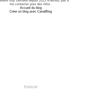
eillère Guy Demarle depuis 2013 N'hésitez pas à
me contactez pour des infos .
Accueil du blog
Créer un blog avec CanalBlog
Publicité