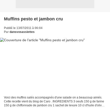
Muffins pesto et jambon cru
Publié le 13/07/2011 à 06:04
Par
dansvosassiettes
Voici des muffins salés accompagnés d'une salade on a beaucoup aimés.
Cette recette vient du blog de Caro . INGREDIENTS 3 oeufs 150 g de farine
150 g de chiffonnade de jambon cru 1 sachet de levure 10 cl d'huile d'olive
12.5 cl de lait 50 g de parmesan...