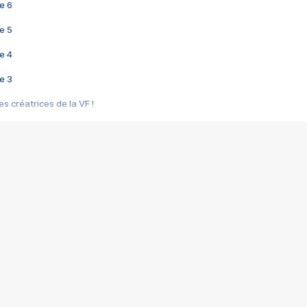
e 6
e 5
e 4
e 3
s créatrices de la VF !
e 2
e 1
e Mektoub My Love arrive enfin ! Rencontre avec Shaïn Boumedine et Sal
i : après Toni en famille
elle réalise le bouleversant Dites lui que je l'aime
ais ! Rencontre autour de Vie privée de Rebecca Zlotowski
 de Marguerite, Grave... Rencontre avec Ella Rumpf
 Les Rêveurs, un film intime sur la santé mentale