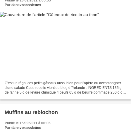
Publié le 10/01/2012 à 05:33
Par
dansvosassiettes
C'est un régal ces petits gâteaux aussi bien pour l'apèro ou accompagner
d'une salade Cette recette vient du blog d 'Yolande . INGREDIENTS 135 g
de farine 5 g de levure chimique 4 oeufs 65 g de beurre pommade 250 g de
ricotta 100 g de thon au naturel...
Muffins au reblochon
Publié le 15/09/2011 à 06:06
Par
dansvosassiettes