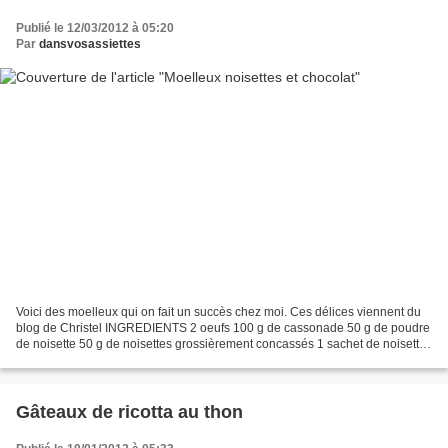
Publié le 12/03/2012 à 05:20
Par
dansvosassiettes
Voici des moelleux qui on fait un succès chez moi. Ces délices viennent du
blog de Christel INGREDIENTS 2 oeufs 100 g de cassonade 50 g de poudre
de noisette 50 g de noisettes grossièrement concassés 1 sachet de noisette
de chez la Mandorle 50 g de farine...
Gâteaux de ricotta au thon