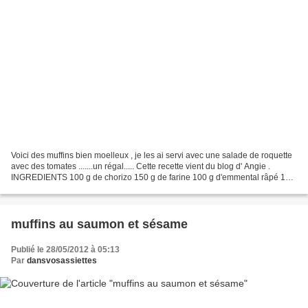
Voici des muffins bien moelleux , je les ai servi avec une salade de roquette
avec des tomates .......un régal..... Cette recette vient du blog d' Angie .
INGREDIENTS 100 g de chorizo 150 g de farine 100 g d'emmental râpé 1
sachet de levure 3 oeufs 6...
muffins au saumon et sésame
Publié le 28/05/2012 à 05:13
Par
dansvosassiettes