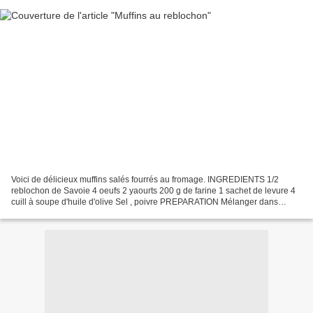
Voici de délicieux muffins salés fourrés au fromage. INGREDIENTS 1/2
reblochon de Savoie 4 oeufs 2 yaourts 200 g de farine 1 sachet de levure 4
cuill à soupe d'huile d'olive Sel , poivre PREPARATION Mélanger dans
l'ordre, farine , levure , sel, poivre...