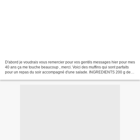
D'abord je voudrais vous remercier pour vos gentils messages hier pour mes
40 ans ça me touche beaucoup , merci. Voici des muffins qui sont parfaits
pour un repas du soir accompagné d'une salade. INGREDIENTS 200 g de
farine 100 g de lait 200 g de fromage...