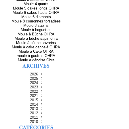
Moule 4 quarts
Moule 5 cakes longs OHRA
Moule 6 cakes hauts OHRA
Moule 6 diamants
Moule 8 couronnes torsadées
Moule 8 sapins
Moule à baguettes
Moule à Bûche OHRA
Moule à bûche sapin ohra
Moule à bûche savarins
Moule à cake cannelé OHRA
Moule à Cake OHRA
moule à gaufres OHRA
Moule à génoise Ohra
ARCHIVES
2026
2025
Avril
(2)
Décembre
2024
Mars
(3)
(5)
Novembre
Décembre
2023
Février
(8)
(5)
(8)
Décembre
Novembre
Octobre
2022
Janvier
(5)
(6)
(12)
(8)
Novembre
Décembre
Septembre
Octobre
2021
(13)
(13)
(14)
(3)
Septembre
Novembre
Décembre
Octobre
2015
Août
(4)
(15)
(15)
(11)
(7)
Septembre
Novembre
Décembre
Octobre
2014
Juillet
Août
(9)
(7)
(15)
(14)
(9)
(1)
Septembre
Décembre
Octobre
2013
Juillet
Août
Juin
Juin
(15)
(4)
(1)
(11)
(14)
(14)
(6)
Septembre
Novembre
Décembre
2012
Juillet
Août
Juin
Mai
Mai
(7)
(1)
(8)
(15)
(9)
(14)
(11)
(15)
Novembre
Décembre
Octobre
2011
Juillet
Avril
Juin
Mars
Août
Mai
(15)
(10)
(9)
(12)
(8)
(2)
(13)
(15)
(31)
Novembre
Décembre
Septembre
Octobre
2010
Juillet
Février
Avril
Mars
Mai
Juin
(15)
(12)
(7)
(16)
(6)
(12)
(7)
(30)
(27)
(1)
CATÉGORIES
Septembre
Novembre
Décembre
Octobre
Janvier
Février
Mars
Avril
Juin
Août
Mai
(11)
(15)
(9)
(12)
(1)
(30)
(8)
(4)
(30)
(27)
(21)