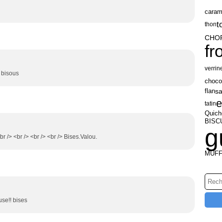
caram
t
thon
CHO
f
verrin
 bisous
choco
s
flan
e
tatin
Quich
BISC
g
br /> <br /> <br /> <br /> Bises.Valou.
MUFF
use!! bises