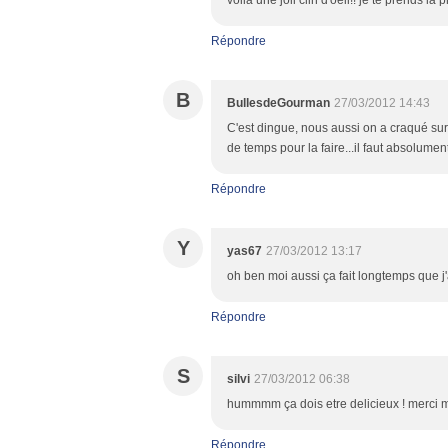
voilà une joli clin d'oeil!! je te prends l
Répondre
B
BullesdeGourman
27/03/2012 14:43
C'est dingue, nous aussi on a craqué sur 
de temps pour la faire...il faut absolumen
Répondre
Y
yas67
27/03/2012 13:17
oh ben moi aussi ça fait longtemps que j'
Répondre
S
silvi
27/03/2012 06:38
hummmm ça dois etre delicieux ! merci m
Répondre