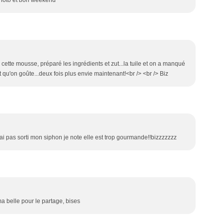
a photo et bon weekend
cette mousse, préparé les ingrédients et zut...la tuile et on a manqué
t qu'on goûte...deux fois plus envie maintenant!<br /> <br /> Biz
ai pas sorti mon siphon je note elle est trop gourmande!!bizzzzzzz
a belle pour le partage, bises