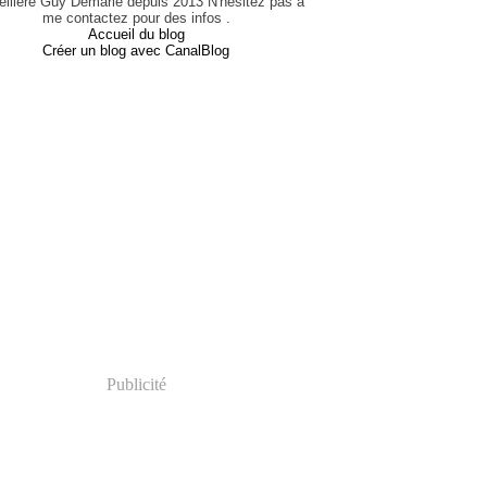
eillère Guy Demarle depuis 2013 N'hésitez pas à
me contactez pour des infos .
Accueil du blog
Créer un blog avec CanalBlog
Publicité