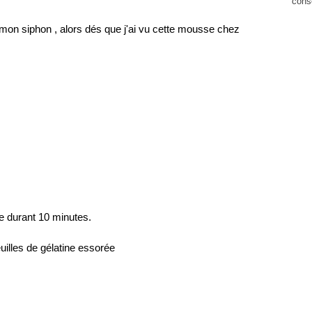
cons
i mon siphon , alors dés que j'ai vu cette mousse chez
ide durant 10 minutes.
euilles de gélatine essorée