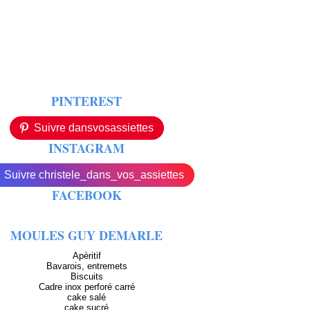
PINTEREST
Suivre dansvosassiettes
INSTAGRAM
Suivre christele_dans_vos_assiettes
FACEBOOK
MOULES GUY DEMARLE
Apèritif
Bavarois, entremets
Biscuits
Cadre inox perforé carré
cake salé
cake sucré