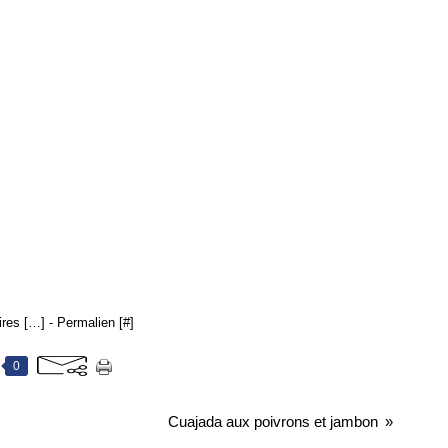
res [
…
]
- Permalien [
#
]
0
Cuajada aux poivrons et jambon