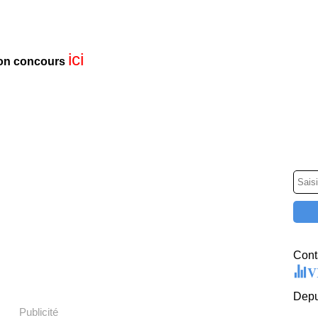
ici
mon concours
Conta
V
Depu
Publicité