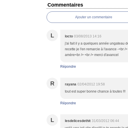
Commentaires
Ajouter un commentaire
L
locto
03/08/2013 14:16
j'ai fait il y a quelques année ungateau d
recette je l'en remarcie à l'avance -<br 
amère<br /> <br /> merci d'avancel
Répondre
R
rayana
02/04/2012 19:58
tout est super bonne chance à toutes !!!
Répondre
L
lesdelicesdethit
31/03/2012 06:44