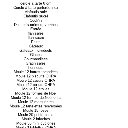
cercle à tarte 8 cm
Cercle à tarte perforée inox
clafoutis salé
Clafoutis sucré
Cook'in
Desserts crèmes, verrines
Entrée
flan salés
flan sucré
Fruits
Gâteaux
Gâteaux individuels
Glaces
Gourmandises
Gratin salés
honneurs
Moule 12 barres torsadées
Moule 12 biscuits OHRA
Moule 12 cœurs OHRA
Moule 12 cœurs OHRA
Moule 12 étoiles
Moule 12 formes de Noel
Moule 12 formes de Noël ohra
Moule 12 marguerites
Moule 12 tartelettes renversées
Moule 15 roses
Moule 20 petits pains
Moule 2 brioches
Moule 35 mini cyclones
Moule 3 tablettes OHRA