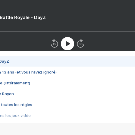
 Battle Royale - DayZ
 DayZ
 a 13 ans (et vous l'avez ignoré)
e (littéralement)
im Rayan
 toutes les règles
s les jeux vidéo
us choquant de Rockstar ? - Le scandale BULLY