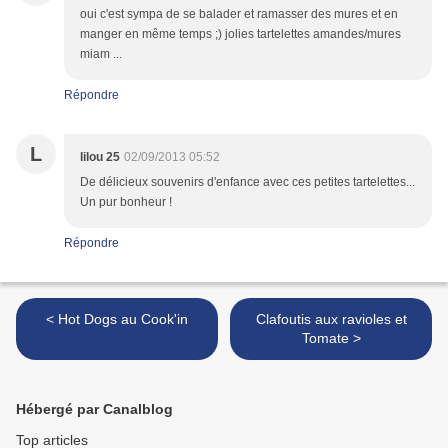
oui c'est sympa de se balader et ramasser des mures et en
manger en même temps ;) jolies tartelettes amandes/mures
miam ...
Répondre
L
lilou 25
02/09/2013 05:52
De délicieux souvenirs d'enfance avec ces petites tartelettes...
Un pur bonheur !
Répondre
< Hot Dogs au Cook'in
Clafoutis aux ravioles et
Tomate >
Hébergé par Canalblog
Top articles