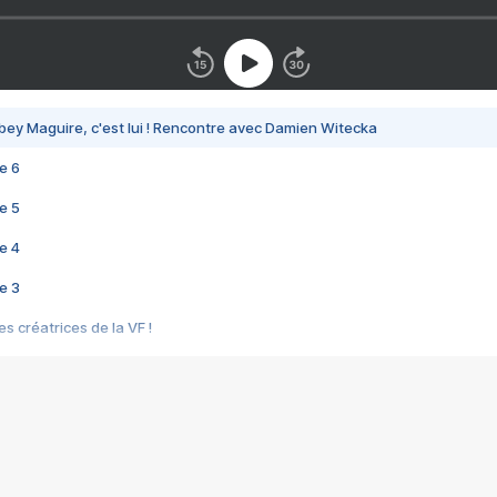
bey Maguire, c'est lui ! Rencontre avec Damien Witecka
e 6
e 5
e 4
e 3
s créatrices de la VF !
e 2
e 1
e Mektoub My Love arrive enfin ! Rencontre avec Shaïn Boumedine et Sal
i : après Toni en famille