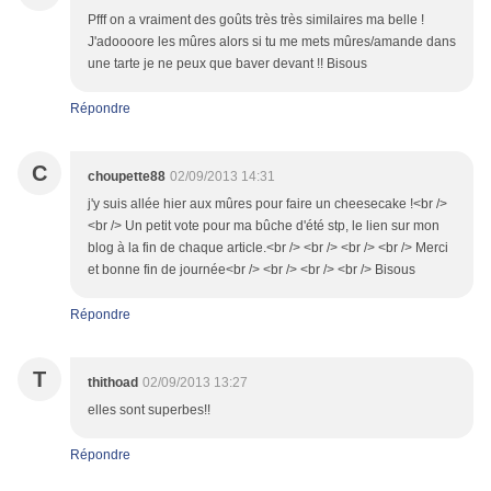
Pfff on a vraiment des goûts très très similaires ma belle !
J'adoooore les mûres alors si tu me mets mûres/amande dans
une tarte je ne peux que baver devant !! Bisous
Répondre
C
choupette88
02/09/2013 14:31
j'y suis allée hier aux mûres pour faire un cheesecake !<br />
<br /> Un petit vote pour ma bûche d'été stp, le lien sur mon
blog à la fin de chaque article.<br /> <br /> <br /> <br /> Merci
et bonne fin de journée<br /> <br /> <br /> <br /> Bisous
Répondre
T
thithoad
02/09/2013 13:27
elles sont superbes!!
Répondre