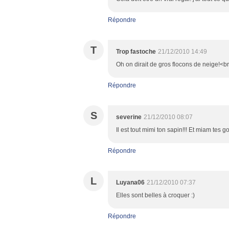
Répondre
T
Trop fastoche
21/12/2010 14:49
Oh on dirait de gros flocons de neige!<br /
Répondre
S
severine
21/12/2010 08:07
Il est tout mimi ton sapin!!! Et miam tes 
Répondre
L
Luyana06
21/12/2010 07:37
Elles sont belles à croquer :)
Répondre