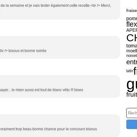
n de la semaine et je vais tester également cette recette.<br /> Merci,
fraise
.
pom
fle
APER
C
toma
moel
<br /> bisous et bonne soirée
noiset
ent
tatin
g
sayer... le mien aussi est tout de blanc vétu !!! bises
frui
st vraiment trop beau bonne chance pour le concours bisous