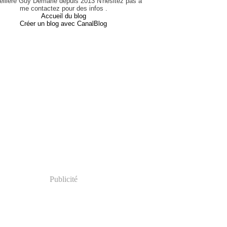
eillère Guy Demarle depuis 2013 N'hésitez pas à
me contactez pour des infos .
Accueil du blog
Créer un blog avec CanalBlog
Publicité