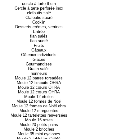
cercle à tarte 8 cm
Cercle à tarte perforée inox
clafoutis salé
Clafoutis sucré
Cook'in
Desserts crèmes, verrines
Entrée
flan salés
flan sucré
Fruits
Gâteaux
Gâteaux individuels
Glaces
Gourmandises
Gratin salés
honneurs
Moule 12 barres torsadées
Moule 12 biscuits OHRA
Moule 12 cœurs OHRA
Moule 12 cœurs OHRA
Moule 12 étoiles
Moule 12 formes de Noel
Moule 12 formes de Noël ohra
Moule 12 marguerites
Moule 12 tartelettes renversées
Moule 15 roses
Moule 20 petits pains
Moule 2 brioches
Moule 35 mini cyclones
Moule 3 tablettes OHRA