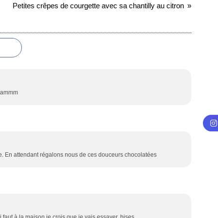
Petites crêpes de courgette avec sa chantilly au citron
iiiammm
e. En attendant régalons nous de ces douceurs chocolatées
ui faut à la maison je crois que je vais essayer. bises