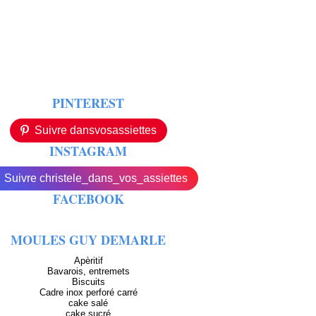
PINTEREST
Suivre dansvosassiettes
INSTAGRAM
Suivre christele_dans_vos_assiettes
FACEBOOK
MOULES GUY DEMARLE
Apèritif
Bavarois, entremets
Biscuits
Cadre inox perforé carré
cake salé
cake sucré