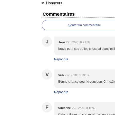
Honneurs
Commentaires
Ajouter un commentaire
J
Jéro
22/12/2010 21:38
bravo pour ces truffes chocolat blanc m
Répondre
V
veb
22/12/2010 19:07
Bonne chance pour le concours Christèl
Répondre
F
fabienne
22/12/2010 16:48
Cela doit être un vrai régal. j'ai tout ce q