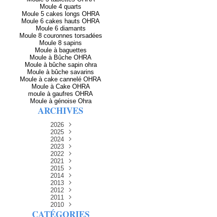
Moule 4 quarts
Moule 5 cakes longs OHRA
Moule 6 cakes hauts OHRA
Moule 6 diamants
Moule 8 couronnes torsadées
Moule 8 sapins
Moule à baguettes
Moule à Bûche OHRA
Moule à bûche sapin ohra
Moule à bûche savarins
Moule à cake cannelé OHRA
Moule à Cake OHRA
moule à gaufres OHRA
Moule à génoise Ohra
ARCHIVES
2026
2025
Avril
(2)
Décembre
2024
Mars
(3)
(5)
Novembre
Décembre
2023
Février
(8)
(5)
(8)
Décembre
Novembre
Octobre
2022
Janvier
(5)
(6)
(12)
(8)
Novembre
Décembre
Septembre
Octobre
2021
(13)
(13)
(14)
(3)
Septembre
Novembre
Décembre
Octobre
2015
Août
(4)
(15)
(15)
(11)
(7)
Septembre
Novembre
Décembre
Octobre
2014
Juillet
Août
(9)
(7)
(15)
(14)
(9)
(1)
Septembre
Décembre
Octobre
2013
Juillet
Août
Juin
Juin
(15)
(4)
(1)
(11)
(14)
(14)
(6)
Septembre
Novembre
Décembre
2012
Juillet
Août
Juin
Mai
Mai
(7)
(1)
(8)
(15)
(9)
(14)
(11)
(15)
Novembre
Décembre
Octobre
2011
Juillet
Avril
Juin
Mars
Août
Mai
(15)
(10)
(9)
(12)
(8)
(2)
(13)
(15)
(31)
Novembre
Décembre
Septembre
Octobre
2010
Juillet
Février
Avril
Mars
Mai
Juin
(15)
(12)
(7)
(16)
(6)
(12)
(7)
(30)
(27)
(1)
CATÉGORIES
Septembre
Novembre
Décembre
Octobre
Janvier
Février
Mars
Avril
Juin
Août
Mai
(11)
(15)
(9)
(12)
(1)
(30)
(8)
(4)
(30)
(27)
(21)