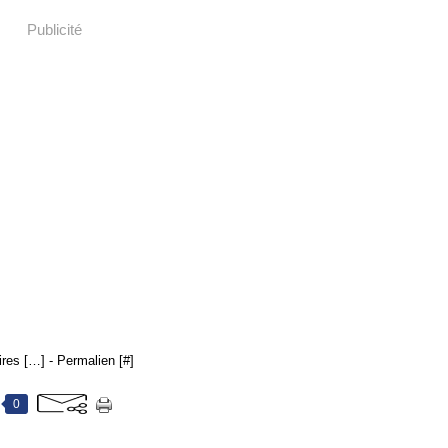
Publicité
res [
…
]
- Permalien [
#
]
0