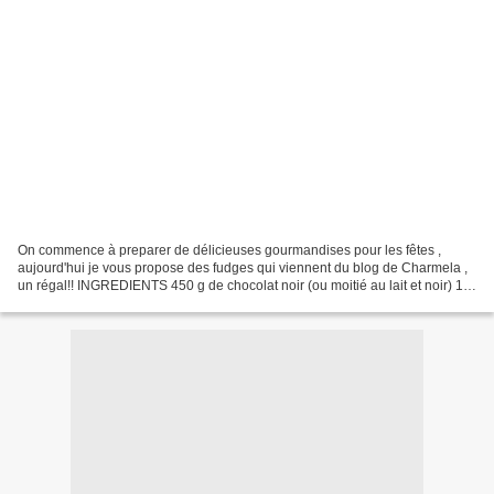
On commence à preparer de délicieuses gourmandises pour les fêtes ,
aujourd'hui je vous propose des fudges qui viennent du blog de Charmela ,
un régal!! INGREDIENTS 450 g de chocolat noir (ou moitié au lait et noir) 1
boîte de lait concentré sucré 1 pincée...