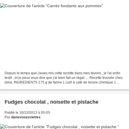
Depuis le temps que j'avais mis cette recette dans mes favoris , je l'ai enfin
testé , et je peux vous dire que j'ai bien fait un régal .... Recette trouvée chez
Isma. INGREDIENTS 175 g de farine 1 cuill à café de levure chimique 1
belle pincée de sel...
Fudges chocolat , noisette et pistache
Publié le 16/12/2013 à 05:05
Par
dansvosassiettes