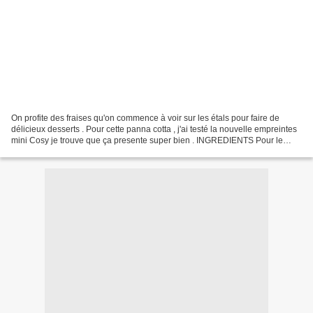
On profite des fraises qu'on commence à voir sur les étals pour faire de
délicieux desserts . Pour cette panna cotta , j'ai testé la nouvelle empreintes
mini Cosy je trouve que ça presente super bien . INGREDIENTS Pour le
financier: 90 g de beurre mou...