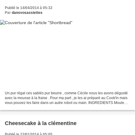
Publié le 14/04/2014 à 05:32
Par
dansvosassiettes
Un pur régal ces sablés pur beurre , comme Cécile nous les avons dégusté
avec la mousse à la fraise . Pour ma part , je les ai préparé au Cook'in mais
vous pouvez les faire dans un autre robot ou main. INGREDIENTS Moule
petit Flexipan plat: 125 g de beurre...
Cheesecake à la clémentine
Publié le 22/01/2014 à 05:05