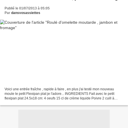
Publié le 01/07/2013 à 05:05
Par
dansvosassiettes
Voici une entrée fraîche , rapide à faire , en plus j'ai testé mon nouveau
moule le petit Flexipan plat je l'adore... INGREDIENTS Fait avec le petit
flexipan plat 24.5x18 cm: 4 oeufs 15 cl de crème liquide Poivre 2 cuill à
soupe de moutarde à l'ancienne...