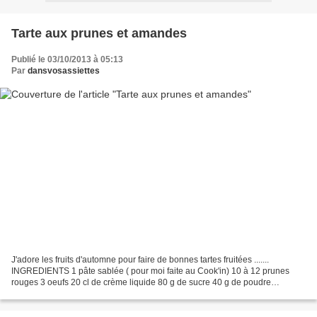
Tarte aux prunes et amandes
Publié le 03/10/2013 à 05:13
Par
dansvosassiettes
J'adore les fruits d'automne pour faire de bonnes tartes fruitées .......
INGREDIENTS 1 pâte sablée ( pour moi faite au Cook'in) 10 à 12 prunes
rouges 3 oeufs 20 cl de crème liquide 80 g de sucre 40 g de poudre
d'amandes PREPARATION Préparer la pâte sablée...