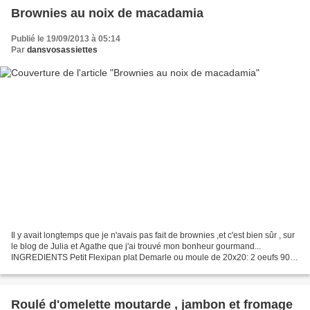
Brownies au noix de macadamia
Publié le 19/09/2013 à 05:14
Par
dansvosassiettes
Il y avait longtemps que je n'avais pas fait de brownies ,et c'est bien sûr , sur
le blog de Julia et Agathe que j'ai trouvé mon bonheur gourmand...
INGREDIENTS Petit Flexipan plat Demarle ou moule de 20x20: 2 oeufs 90 g
de farine 120 g de chocolat 90...
Roulé d'omelette moutarde , jambon et fromage