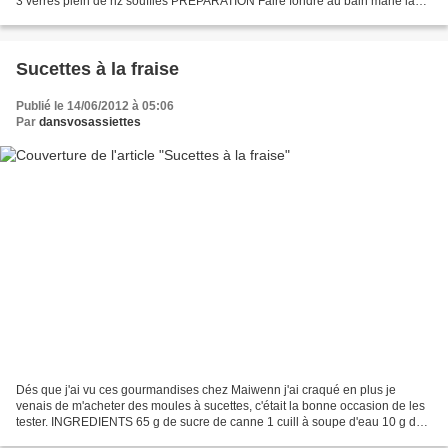
3 verres plein de riz soufflés PREPARATION Faire fondre au bain marie la
pralinoise casser en morceaux...
Sucettes à la fraise
Publié le 14/06/2012 à 05:06
Par
dansvosassiettes
Dés que j'ai vu ces gourmandises chez Maiwenn j'ai craqué en plus je
venais de m'acheter des moules à sucettes, c'était la bonne occasion de les
tester. INGREDIENTS 65 g de sucre de canne 1 cuill à soupe d'eau 10 g de
sirop de glucose 1 cuill à café de...