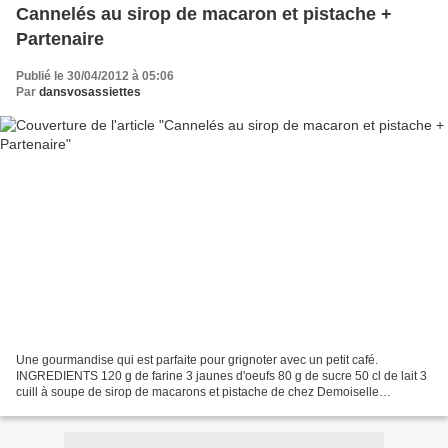
Cannelés au sirop de macaron et pistache +
Partenaire
Publié le 30/04/2012 à 05:06
Par
dansvosassiettes
Une gourmandise qui est parfaite pour grignoter avec un petit café.
INGREDIENTS 120 g de farine 3 jaunes d'oeufs 80 g de sucre 50 cl de lait 3
cuill à soupe de sirop de macarons et pistache de chez Demoiselle
Amandine PREPARATION Mélanger les jaunes avec...