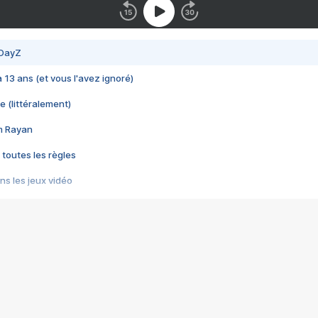
 DayZ
 a 13 ans (et vous l'avez ignoré)
e (littéralement)
im Rayan
 toutes les règles
s les jeux vidéo
us choquant de Rockstar ? - Le scandale BULLY
e plus moche de Steam
du RÊVE tourne au CAUCHEMAR
pendant 8 heures
it… à tort