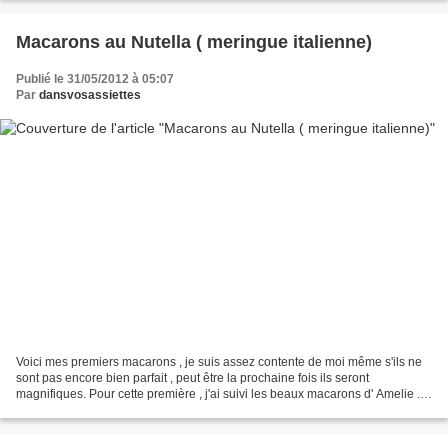
Macarons au Nutella ( meringue italienne)
Publié le 31/05/2012 à 05:07
Par
dansvosassiettes
Voici mes premiers macarons , je suis assez contente de moi même s'ils ne
sont pas encore bien parfait , peut être la prochaine fois ils seront
magnifiques. Pour cette première , j'ai suivi les beaux macarons d' Amelie .
INGREDIENTS 200 g de poudre d'amandes...