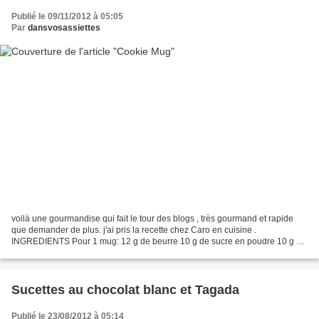
Publié le 09/11/2012 à 05:05
Par
dansvosassiettes
voilà une gourmandise qui fait le tour des blogs , très gourmand et rapide
que demander de plus. j'ai pris la recette chez Caro en cuisine .
INGREDIENTS Pour 1 mug: 12 g de beurre 10 g de sucre en poudre 10 g de
cassonade 1 jaune d'oeuf 30 g de farine...
Sucettes au chocolat blanc et Tagada
Publié le 23/08/2012 à 05:14