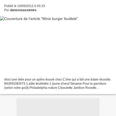
Publié le 16/08/2012 à 05:15
Par
dansvosassiettes
Voici une idée pour un apèro trouvé chez C.line qui a fait une totale réussite.
INGREDIENTS 1 pâte feuilletée 1 jaune d'oeuf Sésame Pour la garniture
(selon votre goût) Philadelphia nature Ciboulette Jambon Rosette
PREPARATION Dérouler la pâte et découper...