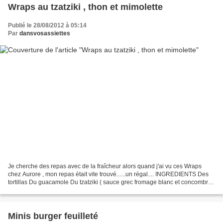
Wraps au tzatziki , thon et mimolette
Publié le 28/08/2012 à 05:14
Par
dansvosassiettes
Je cherche des repas avec de la fraîcheur alors quand j'ai vu ces Wraps
chez Aurore , mon repas était vite trouvé......un régal.... INGREDIENTS Des
tortillas Du guacamole Du tzatziki ( sauce grec fromage blanc et concombre)
Une boite de thon au naturel...
Minis burger feuilleté