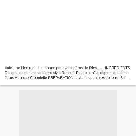
Voici une idée rapide et bonne pour vos apèros de fêtes........ INGREDIENTS
Des petites pommes de terre style Rattes 1 Pot de confit d'oignons de chez
Jours Heureux Ciboulette PREPARATION Laver les pommes de terre. Faites
les cuire à la vapeur environ...