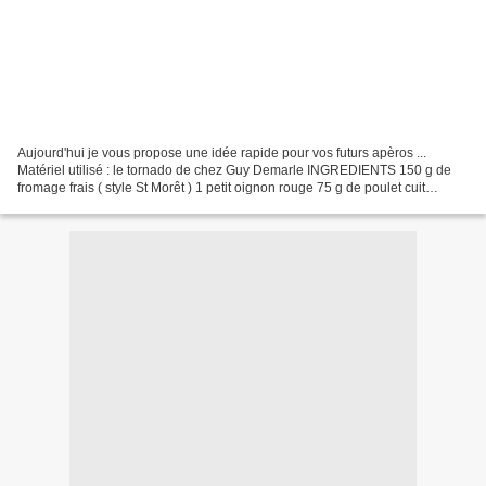
Aujourd'hui je vous propose une idée rapide pour vos futurs apèros ...
Matériel utilisé : le tornado de chez Guy Demarle INGREDIENTS 150 g de
fromage frais ( style St Morêt ) 1 petit oignon rouge 75 g de poulet cuit
Environ 5/6 beaux cornichons de la...