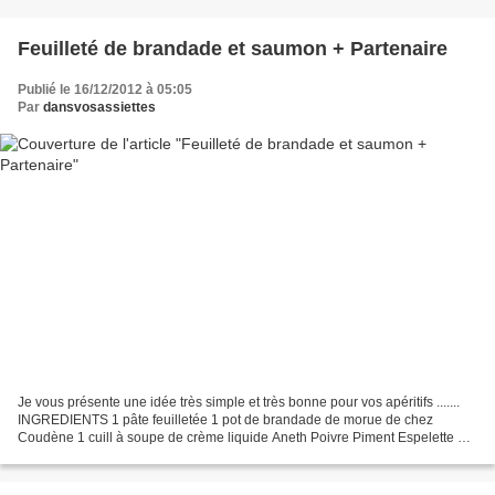
Feuilleté de brandade et saumon + Partenaire
Publié le 16/12/2012 à 05:05
Par
dansvosassiettes
Je vous présente une idée très simple et très bonne pour vos apéritifs .......
INGREDIENTS 1 pâte feuilletée 1 pot de brandade de morue de chez
Coudène 1 cuill à soupe de crème liquide Aneth Poivre Piment Espelette 2
tranches de saumon fumé 1 jaune d'oeuf...