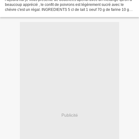
beaucoup apprécié , le confit de poivrons est légèrement sucré avec le
chèvre c'est un régal. INGREDIENTS 5 cl de lait 1 oeuf 70 g de farine 10 g
de beurre 20 g de chèvre 1 cuill...
Publicité