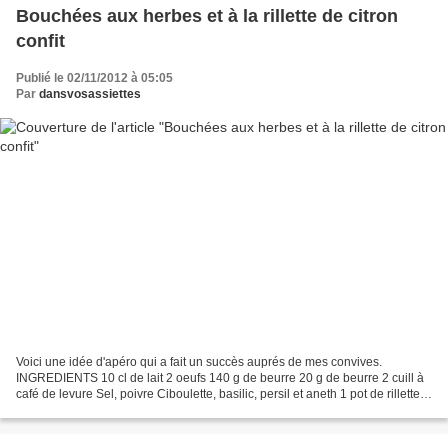
Bouchées aux herbes et à la rillette de citron
confit
Publié le 02/11/2012 à 05:05
Par
dansvosassiettes
Voici une idée d'apéro qui a fait un succès auprés de mes convives.
INGREDIENTS 10 cl de lait 2 oeufs 140 g de beurre 20 g de beurre 2 cuill à
café de levure Sel, poivre Ciboulette, basilic, persil et aneth 1 pot de rillette
de maigre au citron confit...