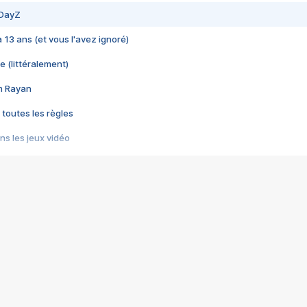
 DayZ
 a 13 ans (et vous l'avez ignoré)
e (littéralement)
im Rayan
 toutes les règles
s les jeux vidéo
us choquant de Rockstar ? - Le scandale BULLY
e plus moche de Steam
du RÊVE tourne au CAUCHEMAR
pendant 8 heures
it… à tort
umiliés par un jeu vidéo