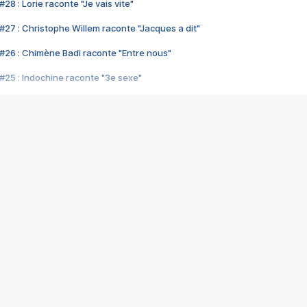
28 : Lorie raconte "Je vais vite"
#27 : Christophe Willem raconte "Jacques a dit"
#26 : Chimène Badi raconte "Entre nous"
#25 : Indochine raconte "3e sexe"
#24 : Zaho raconte "C'est chelou"
#23 : Patrick Bruel raconte "Au café des délices"
#22 : Kyo raconte "Le chemin"
#21 : Nolwenn Leroy raconte "Cassé"
#20 : Patrick Hernandez raconte "Born to be alive"
#19 : Lorie raconte "Près de moi"
#18 : Michael Jones raconte "A nos actes manqués" (avec Jean-Jacque
#17 : Khaled raconte "Aïcha"
#16 : Corneille raconte "Parce qu'on vient de loin"