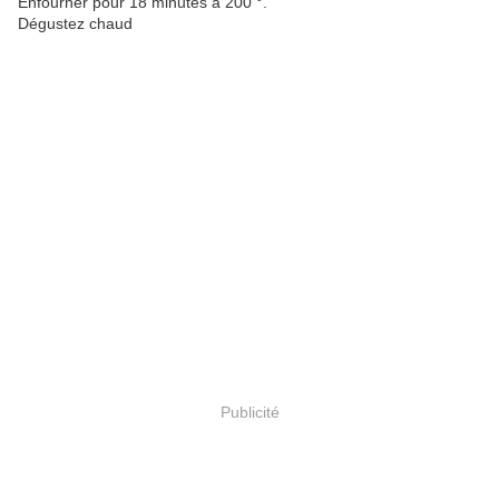
Enfourner pour 18 minutes à 200 °.
Dégustez chaud
Publicité