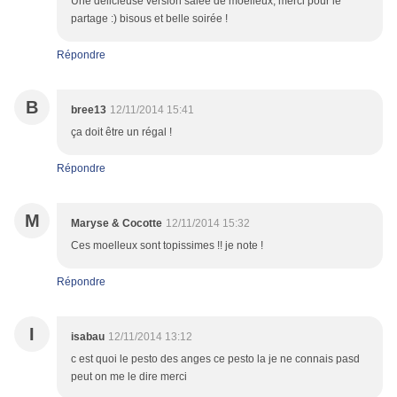
Une délicieuse version salée de moelleux, merci pour le
partage :) bisous et belle soirée !
Répondre
B
bree13
12/11/2014 15:41
ça doit être un régal !
Répondre
M
Maryse & Cocotte
12/11/2014 15:32
Ces moelleux sont topissimes !! je note !
Répondre
I
isabau
12/11/2014 13:12
c est quoi le pesto des anges ce pesto la je ne connais pasd
peut on me le dire merci