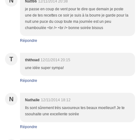
N
Natt66
12/11/2014 20:38
je passe en coup de vent pour te dire que demain je poste
une de tes recettes ce soir je suis à la bourre je garde pour la
nuit une puce du coup toute ma journée est un peu
chamboulée <br /> <br /> bonne soirée bisous
Répondre
T
thithoad
12/11/2014 20:15
une idée super sympa!
Répondre
N
Nathalie
12/11/2014 18:12
Ils sont sûrement très savoureux tes beaux moelleux!! Je te
ssouhaite une excellente soirée
Répondre