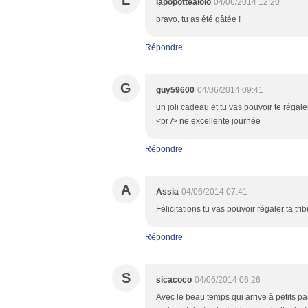
L
lapopotteàlolo
04/06/2014 12:20
bravo, tu as été gâtée !
Répondre
G
guy59600
04/06/2014 09:41
un joli cadeau et tu vas pouvoir te régaler
<br /> ne excellente journée
Répondre
A
Assia
04/06/2014 07:41
Félicitations tu vas pouvoir régaler ta tr
Répondre
S
sicacoco
04/06/2014 06:26
Avec le beau temps qui arrive à petits pas