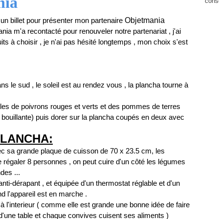
nia
cons
 un billet pour présenter mon partenaire
Objetmania
nia m'a recontacté pour renouveler notre partenariat , j'ai
its à choisir , je n'ai pas hésité longtemps , mon choix s'est
ns le sud , le soleil est au rendez vous , la plancha tourne à
lles de poivrons rouges et verts et des pommes de terres
u bouillante) puis dorer sur la plancha coupés en deux avec
PLANCHA:
 avec sa grande plaque de cuisson de 70 x 23.5 cm, les
e régaler 8 personnes , on peut cuire d'un côté les légumes
des ...
anti-dérapant , et équipée d'un thermostat réglable et d'un
d l'appareil est en marche .
qu'à l'interieur ( comme elle est grande une bonne idée de faire
 d'une table et chaque convives cuisent ses aliments )