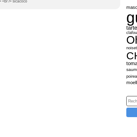
> <br /> sicacoco
masc
g
tart
clafou
O
noiset
C
toma
saum
poire
moel