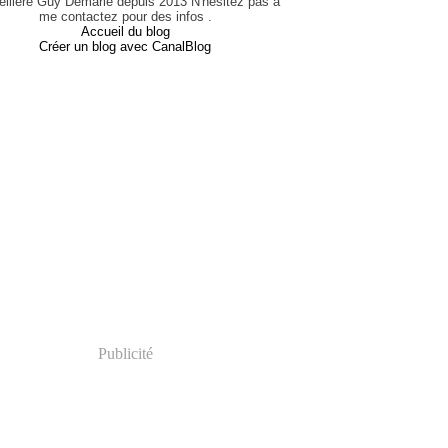
eillère Guy Demarle depuis 2013 N'hésitez pas à
me contactez pour des infos .
Accueil du blog
Créer un blog avec CanalBlog
Publicité