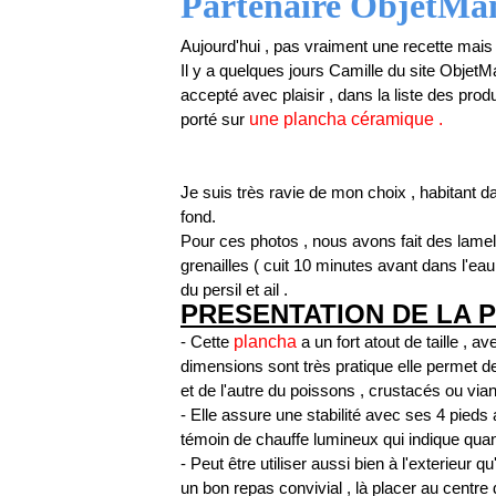
Partenaire ObjetMa
Aujourd'hui , pas vraiment une recette mais
Il y a quelques jours Camille du site ObjetMa
accepté avec plaisir , dans la liste des produ
porté sur
une plancha céramique .
Je suis très ravie de mon choix , habitant da
fond.
Pour ces photos , nous avons fait des lame
grenailles ( cuit 10 minutes avant dans l'ea
du persil et ail .
PRESENTATION DE LA 
- Cette
plancha
a un fort atout de taille ,
dimensions sont très pratique elle permet d
et de l'autre du poissons , crustacés ou vian
- Elle assure une stabilité avec ses 4 pieds 
témoin de chauffe lumineux qui indique quan
- Peut être utiliser aussi bien à l'exterieur 
un bon repas convivial , là placer au centre