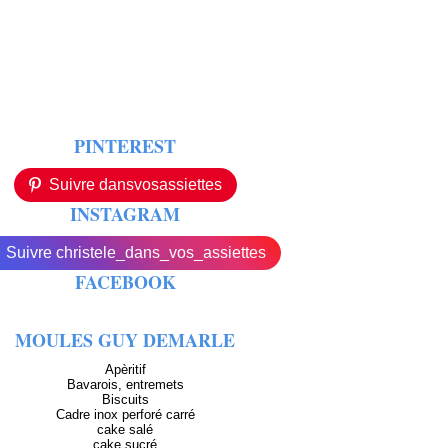
PINTEREST
Suivre dansvosassiettes
INSTAGRAM
Suivre christele_dans_vos_assiettes
FACEBOOK
MOULES GUY DEMARLE
Apèritif
Bavarois, entremets
Biscuits
Cadre inox perforé carré
cake salé
cake sucré