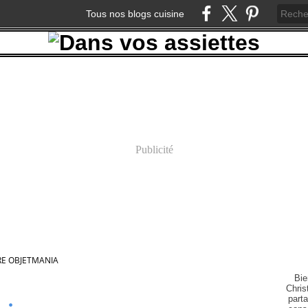
Tous nos blogs cuisine
Publicité
RE OBJETMANIA
Bie
Chris
part