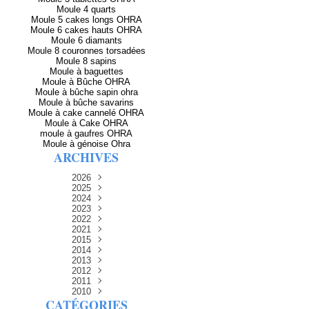
Moule 4 quarts
Moule 5 cakes longs OHRA
Moule 6 cakes hauts OHRA
Moule 6 diamants
Moule 8 couronnes torsadées
Moule 8 sapins
Moule à baguettes
Moule à Bûche OHRA
Moule à bûche sapin ohra
Moule à bûche savarins
Moule à cake cannelé OHRA
Moule à Cake OHRA
moule à gaufres OHRA
Moule à génoise Ohra
ARCHIVES
2026
2025
Avril
(2)
Décembre
2024
Mars
(3)
(5)
Novembre
Décembre
2023
Février
(8)
(5)
(8)
Décembre
Novembre
Octobre
2022
Janvier
(5)
(6)
(12)
(8)
Novembre
Décembre
Septembre
Octobre
2021
(13)
(13)
(14)
(3)
Septembre
Novembre
Décembre
Octobre
2015
Août
(4)
(15)
(15)
(11)
(7)
Septembre
Novembre
Décembre
Octobre
2014
Juillet
Août
(9)
(7)
(15)
(14)
(9)
(1)
Septembre
Décembre
Octobre
2013
Juillet
Août
Juin
Juin
(15)
(4)
(1)
(11)
(14)
(14)
(6)
Septembre
Novembre
Décembre
2012
Juillet
Août
Juin
Mai
Mai
(7)
(1)
(8)
(15)
(9)
(14)
(11)
(15)
Novembre
Décembre
Octobre
2011
Juillet
Avril
Juin
Mars
Août
Mai
(15)
(10)
(9)
(12)
(8)
(2)
(13)
(15)
(31)
Novembre
Décembre
Septembre
Octobre
2010
Juillet
Février
Avril
Mars
Mai
Juin
(15)
(12)
(7)
(16)
(6)
(12)
(7)
(30)
(27)
(1)
CATÉGORIES
Septembre
Novembre
Décembre
Octobre
Janvier
Février
Mars
Avril
Juin
Août
Mai
(11)
(15)
(9)
(12)
(1)
(30)
(8)
(4)
(30)
(27)
(21)