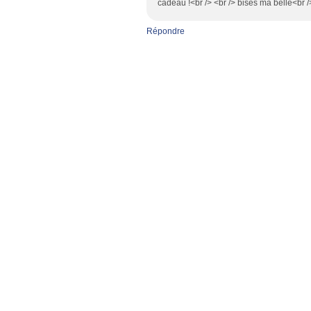
cadeau !<br /> <br /> bises ma belle<br /
Répondre