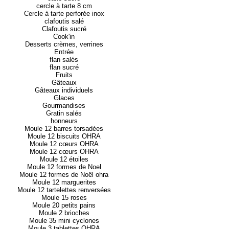
cercle à tarte 8 cm
Cercle à tarte perforée inox
clafoutis salé
Clafoutis sucré
Cook'in
Desserts crèmes, verrines
Entrée
flan salés
flan sucré
Fruits
Gâteaux
Gâteaux individuels
Glaces
Gourmandises
Gratin salés
honneurs
Moule 12 barres torsadées
Moule 12 biscuits OHRA
Moule 12 cœurs OHRA
Moule 12 cœurs OHRA
Moule 12 étoiles
Moule 12 formes de Noel
Moule 12 formes de Noël ohra
Moule 12 marguerites
Moule 12 tartelettes renversées
Moule 15 roses
Moule 20 petits pains
Moule 2 brioches
Moule 35 mini cyclones
Moule 3 tablettes OHRA