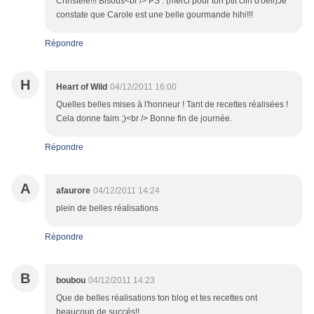
Christèle!!! Bisous<br /> PS : (merci pour ton ptit clin d'oeil)Je
constate que Carole est une belle gourmande hihi!!!
Répondre
H
Heart of Wild
04/12/2011 16:00
Quelles belles mises à l'honneur ! Tant de recettes réalisées !
Cela donne faim ;)<br /> Bonne fin de journée.
Répondre
A
afaurore
04/12/2011 14:24
plein de belles réalisations
Répondre
B
boubou
04/12/2011 14:23
Que de belles réalisations ton blog et tes recettes ont
beaucoup de succés!!