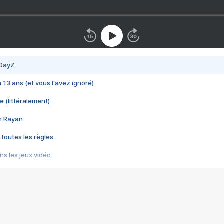
 DayZ
 a 13 ans (et vous l'avez ignoré)
e (littéralement)
im Rayan
 toutes les règles
s les jeux vidéo
us choquant de Rockstar ? - Le scandale BULLY
e plus moche de Steam
du RÊVE tourne au CAUCHEMAR