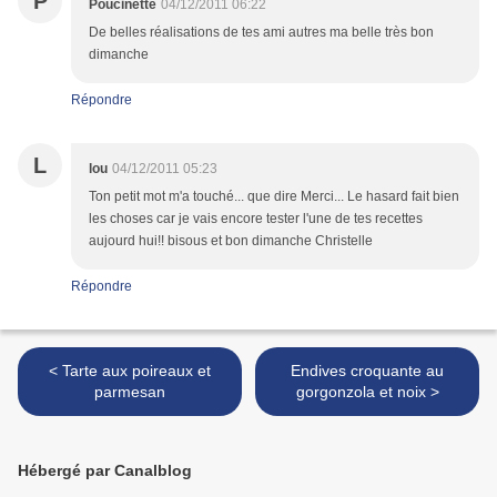
P
Poucinette
04/12/2011 06:22
De belles réalisations de tes ami autres ma belle très bon
dimanche
Répondre
L
lou
04/12/2011 05:23
Ton petit mot m'a touché... que dire Merci... Le hasard fait bien
les choses car je vais encore tester l'une de tes recettes
aujourd hui!! bisous et bon dimanche Christelle
Répondre
< Tarte aux poireaux et
Endives croquante au
parmesan
gorgonzola et noix >
Hébergé par Canalblog