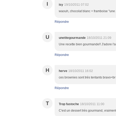
I
isy
19/10/2011 07:02
waouh, chocolat blanc + framboise "une p
Répondre
U
unetitegourmande
18/10/2011 21:09
Une recette bien gourmande!! J'adore l'a
Répondre
H
herve
18/10/2011 16:02
ces brownies sont trés tentants bravo<br
Répondre
T
Trop fastoche
18/10/2011 11:00
C'est un dessert très gourmand, vraiment 