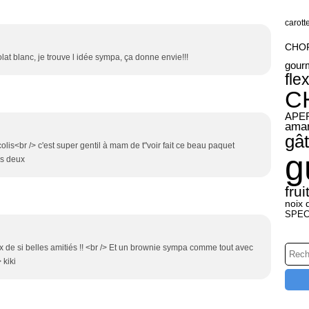
carott
CHO
at blanc, je trouve l idée sympa, ça donne envie!!!
gour
fle
C
APER
ama
gâ
lis<br /> c'est super gentil à mam de t"voir fait ce beau paquet
g
es deux
frui
noix 
SPE
ux de si belles amitiés !! <br /> Et un brownie sympa comme tout avec
 kiki