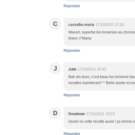
Répondre
C
carvalho maria
17/10/2011 21:03
Waouh, superbe tes brownies au chocolat 
bises;-)*Maria
Répondre
J
Julie
17/10/2011 20:43
Bah dis donc, il est beau ton brownie blan
recettes maintenant ^^ Belle soirée et exc
Répondre
D
Doudoute
17/10/2011 19:23
j'avais vu cette recette aussi ! ça donne e
Répondre