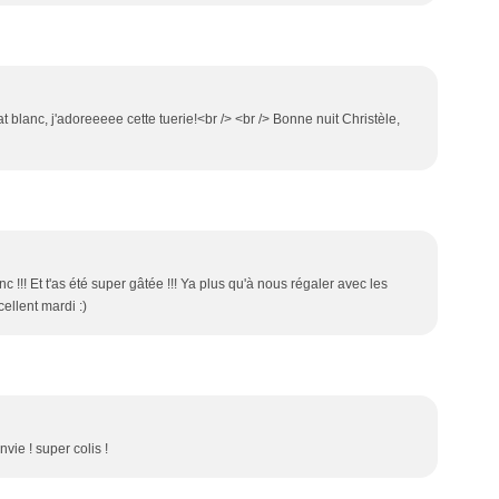
blanc, j'adoreeeee cette tuerie!<br /> <br /> Bonne nuit Christèle,
c !!! Et t'as été super gâtée !!! Ya plus qu'à nous régaler avec les
ellent mardi :)
nvie ! super colis !