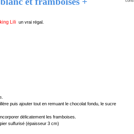
blanc et framboises +
cons
ing Lili
un vrai régal.
e.
lère puis ajouter tout en remuant le chocolat fondu, le sucre
incorporer délicatement les framboises.
ier sulfurisé (épaisseur 3 cm)