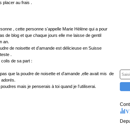
 placer au frais .
ersonne , cette personne s'appelle Marie Hèlène qui a pour
s de blog et que chaque jours elle me laisse de gentil
n an.
poudre de noisette et d'amande est délicieuse en Suisse
teste .
colis de sa part :
pas que la poudre de noisette et d'amande ,elle avait mis de
 adorés.
poudres mais je penserais à toi quand je l'utiliserai.
Conta
V
Depu