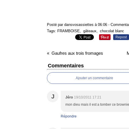
Posté par dansvosassiettes à 06:06 -
Commentai
Tags:
FRAMBOISE
,
gâteaux
,
chocolat blanc
Repost
Gaufres aux trois fromages
M
Commentaires
Ajouter un commentaire
J
Jéro
19/10/2011 17:21
mon dieu mais il est a tomber ce brownie!!!
Répondre