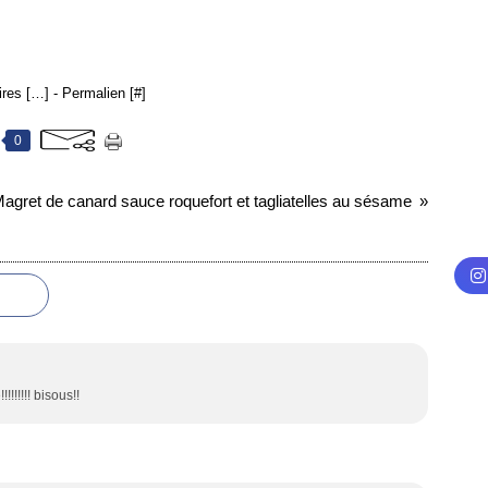
res [
…
]
- Permalien [
#
]
0
agret de canard sauce roquefort et tagliatelles au sésame
!!!!!! bisous!!