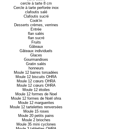
cercle à tarte 8 cm
Cercle à tarte perforée inox
clafoutis salé
Clafoutis sucré
Cook'in
Desserts crèmes, verrines
Entrée
flan salés
flan sucré
Fruits
Gâteaux
Gâteaux individuels
Glaces
Gourmandises
Gratin salés
honneurs
Moule 12 barres torsadées
Moule 12 biscuits OHRA
Moule 12 cœurs OHRA
Moule 12 cœurs OHRA
Moule 12 étoiles
Moule 12 formes de Noel
Moule 12 formes de Noël ohra
Moule 12 marguerites
Moule 12 tartelettes renversées
Moule 15 roses
Moule 20 petits pains
Moule 2 brioches
Moule 35 mini cyclones
Moule 3 tablettes OHRA