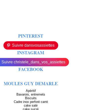
PINTEREST
Suivre dansvosassiettes
INSTAGRAM
Suivre christele_dans_vos_assiettes
FACEBOOK
MOULES GUY DEMARLE
Apèritif
Bavarois, entremets
Biscuits
Cadre inox perforé carré
cake salé
cake sucré