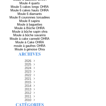
Moule 4 quarts
Moule 5 cakes longs OHRA
Moule 6 cakes hauts OHRA
Moule 6 diamants
Moule 8 couronnes torsadées
Moule 8 sapins
Moule à baguettes
Moule à Bûche OHRA
Moule à bûche sapin ohra
Moule à bûche savarins
Moule à cake cannelé OHRA
Moule à Cake OHRA
moule à gaufres OHRA
Moule à génoise Ohra
ARCHIVES
2026
2025
Avril
(2)
Décembre
2024
Mars
(3)
(5)
Novembre
Décembre
2023
Février
(8)
(5)
(8)
Décembre
Novembre
Octobre
2022
Janvier
(5)
(6)
(12)
(8)
Novembre
Décembre
Septembre
Octobre
2021
(13)
(13)
(14)
(3)
Septembre
Novembre
Décembre
Octobre
2015
Août
(4)
(15)
(15)
(11)
(7)
Septembre
Novembre
Décembre
Octobre
2014
Juillet
Août
(9)
(7)
(15)
(14)
(9)
(1)
Septembre
Décembre
Octobre
2013
Juillet
Août
Juin
Juin
(15)
(4)
(1)
(11)
(14)
(14)
(6)
Septembre
Novembre
Décembre
2012
Juillet
Août
Juin
Mai
Mai
(7)
(1)
(8)
(15)
(9)
(14)
(11)
(15)
Novembre
Décembre
Octobre
2011
Juillet
Avril
Juin
Mars
Août
Mai
(15)
(10)
(9)
(12)
(8)
(2)
(13)
(15)
(31)
Novembre
Décembre
Septembre
Octobre
2010
Juillet
Février
Avril
Mars
Mai
Juin
(15)
(12)
(7)
(16)
(6)
(12)
(7)
(30)
(27)
(1)
CATÉGORIES
Septembre
Novembre
Décembre
Octobre
Janvier
Février
Mars
Avril
Juin
Août
Mai
(11)
(15)
(9)
(12)
(1)
(30)
(8)
(4)
(30)
(27)
(21)