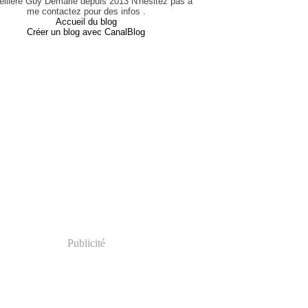
eillère Guy Demarle depuis 2013 N'hésitez pas à
me contactez pour des infos .
Accueil du blog
Créer un blog avec CanalBlog
Publicité