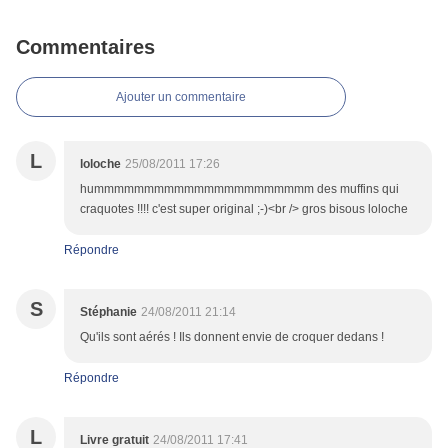
Commentaires
Ajouter un commentaire
L
loloche
25/08/2011 17:26
hummmmmmmmmmmmmmmmmmmmmm des muffins qui
craquotes !!!! c'est super original ;-)<br /> gros bisous loloche
Répondre
S
Stéphanie
24/08/2011 21:14
Qu'ils sont aérés ! Ils donnent envie de croquer dedans !
Répondre
L
Livre gratuit
24/08/2011 17:41