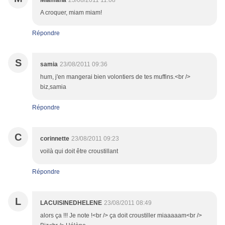
Miamana
23/08/2011 11:08
A croquer, miam miam!
Répondre
S
samia
23/08/2011 09:36
hum, j'en mangerai bien volontiers de tes muffins.<br />
biz,samia
Répondre
C
corinnette
23/08/2011 09:23
voilà qui doit être croustillant
Répondre
L
LACUISINEDHELENE
23/08/2011 08:49
alors ça !!! Je note !<br /> ça doit croustiller miaaaaam<br />