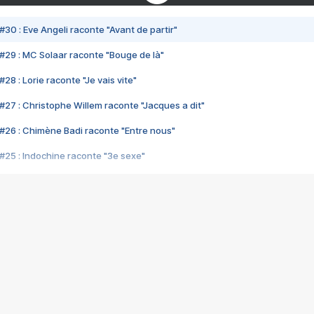
#30 : Eve Angeli raconte "Avant de partir"
#29 : MC Solaar raconte "Bouge de là"
28 : Lorie raconte "Je vais vite"
#27 : Christophe Willem raconte "Jacques a dit"
#26 : Chimène Badi raconte "Entre nous"
#25 : Indochine raconte "3e sexe"
#24 : Zaho raconte "C'est chelou"
#23 : Patrick Bruel raconte "Au café des délices"
#22 : Kyo raconte "Le chemin"
#21 : Nolwenn Leroy raconte "Cassé"
#20 : Patrick Hernandez raconte "Born to be alive"
#19 : Lorie raconte "Près de moi"